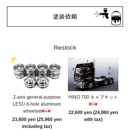
Restock
2-axis general-purpose
HINO 700 キャブキット
LESU 6-hole aluminum
wheelset
22,600 yen (24,860 yen
23,600 yen (25,960 yen
with tax)
including tax)