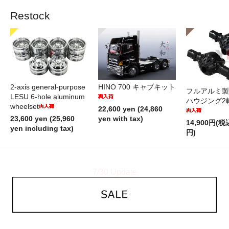
Restock
2-axis general-purpose
HINO 700 キャブキット
フルアルミ製
LESU 6-hole aluminum
ハウジング2
wheelset
22,600 yen (24,860
23,600 yen (25,960
yen with tax)
14,900円(税
yen including tax)
円)
7/30 Update