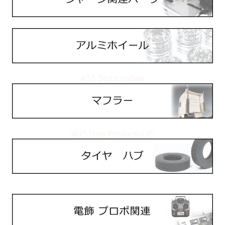
4/15 Stock update
4/15 New Products UP