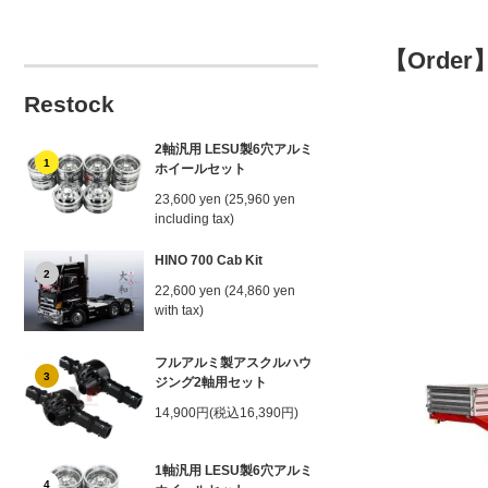
【Order】 4
Restock
2軸汎用 LESU製6穴アルミ
1
ホイールセット
23,600 yen (25,960 yen
including tax)
HINO 700 Cab Kit
2
22,600 yen (24,860 yen
with tax)
フルアルミ製アスクルハウ
3
ジング2軸用セット
14,900円(税込16,390円)
1軸汎用 LESU製6穴アルミ
4