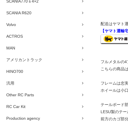
SCANIA770ｓ4×2
SCANIA R620
配送はヤマト運
Volvo
【ヤマト運輸
ACTROS
MAN
アメリカントラック
フルメタルの
こちらの商品
HINO700
フレームは忠
汎用
ホイールは小
Other RC Parts
テールボード
RC Car Kit
LESU製のテ
Production agency
前方のカゴ部