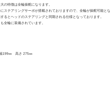
最大の特徴は全輪操舵になります。
ルにステアリングサーボが搭載されておりますので、全輪が操舵可能と
結するとヘッドのステアリングと同期される仕様となっております。
スも全輪に装備されています。
 幅199㎜ 高さ 275㎜