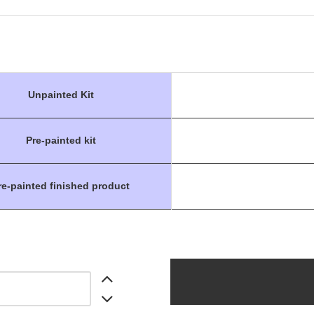
Unpainted Kit
Pre-painted kit
re-painted finished product