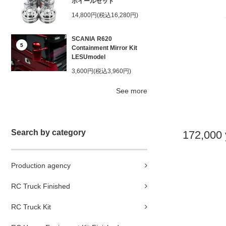
ホイールセット
14,800円(税込16,280円)
SCANIA R620
5
Containment Mirror Kit
LESUmodel
3,600円(税込3,960円)
See more
Search by category
172,000 
Production agency
RC Truck Finished
RC Truck Kit