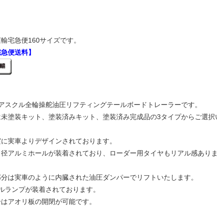
輸宅急便160サイズです。
宅急便送料】
4アスクル全輪操舵油圧リフティングテールボードトレーラーです。
は未塗装キット、塗装済みキット、塗装済み完成品の3タイプからご選択
実に実車よりデザインされております。
口径アルミホールが装着されており、ローダー用タイヤもリアル感あり
部分は実車のように内臓された油圧ダンパーでリフトいたします。
ールランプが装着されております。
分はアオリ板の開閉が可能です。