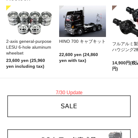
2-axis general-purpose
HINO 700 キャブキット
フルアルミ製
LESU 6-hole aluminum
ハウジング2
wheelset
22,600 yen (24,860
23,600 yen (25,960
yen with tax)
14,900円(税
yen including tax)
円)
7/30 Update