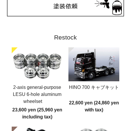
Restock
2-axis general-purpose
HINO 700 キャブキット
LESU 6-hole aluminum
wheelset
22,600 yen (24,860 yen
23,600 yen (25,960 yen
with tax)
including tax)