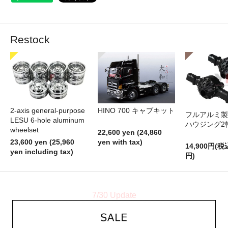
Restock
2-axis general-purpose
HINO 700 キャブキット
フルアルミ製
LESU 6-hole aluminum
ハウジング2
wheelset
22,600 yen (24,860
23,600 yen (25,960
yen with tax)
14,900円(税
yen including tax)
円)
7/30 Update