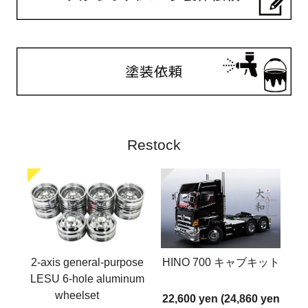
Restock
2-axis general-purpose
HINO 700 キャブキット
LESU 6-hole aluminum
wheelset
22,600 yen (24,860 yen