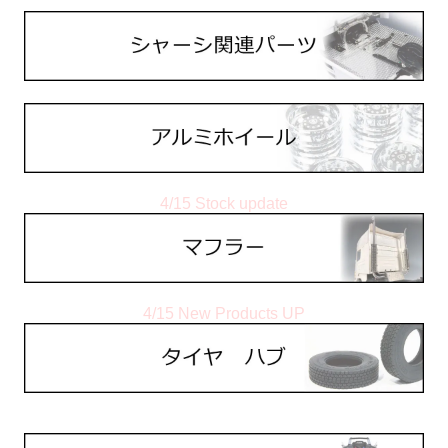
4/15 Stock update
4/15 New Products UP