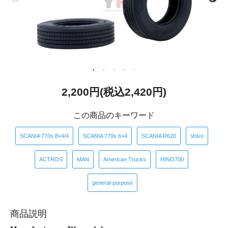
2,200円(税込2,420円)
この商品のキーワード
​ ​
​ ​
​ ​
​ ​
SCANIA 770s 8×4/4
SCANIA 770s 6×4
SCANIA R620
Volvo
​ ​
​ ​
​ ​
​ ​
ACTROS
MAN
American Trucks
HINO700
general-purpose
商品説明