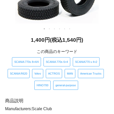
1,400円(税込1,540円)
この商品のキーワード
​ ​
​ ​
​ ​
SCANIA 770s 8×4/4
SCANIA 770s 6×4
SCANIA770ｓ4×2
​ ​
​ ​
​ ​
​ ​
​ ​
SCANIA R620
Volvo
ACTROS
MAN
American Trucks
​ ​
HINO700
general-purpose
商品説明
Manufacturers:Scale Club