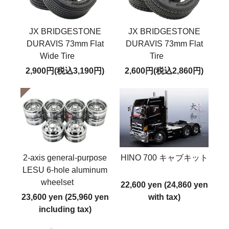
JX BRIDGESTONE
JX BRIDGESTONE
DURAVIS 73mm Flat
DURAVIS 73mm Flat
Wide Tire
Tire
2,900円(税込3,190円)
2,600円(税込2,860円)
2-axis general-purpose
HINO 700 キャブキット
LESU 6-hole aluminum
wheelset
22,600 yen (24,860 yen
23,600 yen (25,960 yen
with tax)
including tax)