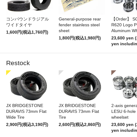
コンパウンドラジアル
General-purpose rear
【Order】 S
ワイドタイヤ
fender stainless steel
R620 Logo P
sheet
Aluminum Wh
1,600円(税込1,760円)
1,800円(税込1,980円)
23,600 yen (
yen includin
Restock
JX BRIDGESTONE
JX BRIDGESTONE
2-axis gener
DURAVIS 73mm Flat
DURAVIS 73mm Flat
LESU 6-hole
Wide Tire
Tire
wheelset
2,900円(税込3,190円)
2,600円(税込2,860円)
23,600 yen (
yen includin